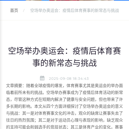
首页
空场举办奥运会：疫情后体育赛事的新常态与挑战
空场举办奥运会：疫情后体育赛
事的新常态与挑战
2025-09-08 18:34:43
文章摘要：随着全球疫情的爆发，体育赛事尤其是奥运会的举办面
临着前所未有的挑战。空场举办赛事成为了疫情后体育活动的新常
态，尽管这种方式在短期内解决了健康与安全问题，但也带来了许
多长期的影响。本文从四个方面详细探讨了空场举办奥运会的意义
与挑战：其一是对体育赛事文化的冲击，观众的缺席让赛事失去了
往日的热烈氛围；其二是对于运动员心理与表现的影响，缺乏观众
的支持可能会削弱选手的竞技状态；其三是体育产业的变化，赛事