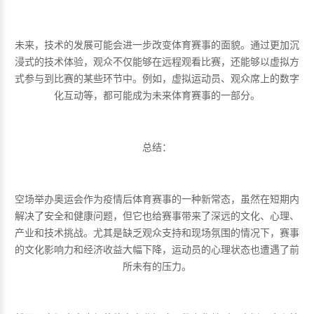
未来，技术的发展可能会进一步改变体育赛事的面貌。通过更加沉
浸式的技术体验，观众不仅能够在远程观看比赛，还能够以虚拟方
式参与到比赛的某些环节中。例如，虚拟运动员、观众席上的数字
化互动等，都可能成为未来体育赛事的一部分。
总结：
空场举办奥运会作为疫情后体育赛事的一种新常态，虽然在短期内
解决了安全和健康问题，但它也给赛事带来了深远的文化、心理、
产业和技术挑战。尤其是缺乏观众支持和现场氛围的情况下，赛事
的文化影响力和经济收益大幅下降，运动员的心理状态也遭遇了前
所未有的压力。