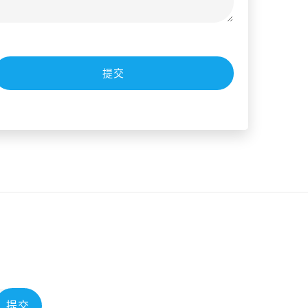
提交
提交