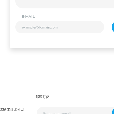
E-MAIL
邮箱订阅
球探体育比分网