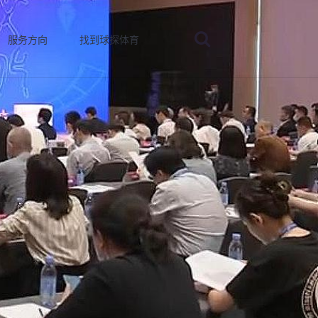
服务方向
找到球探体育