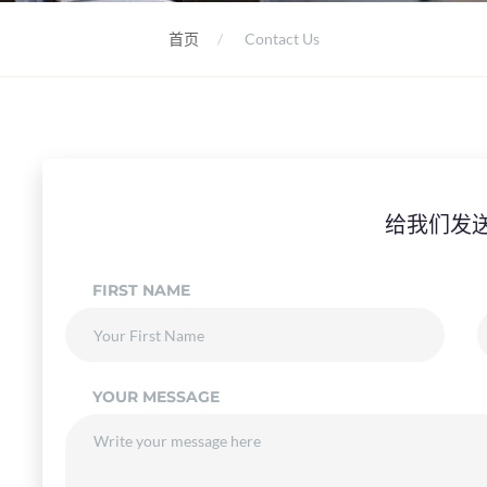
首页
Contact Us
给我们发
FIRST NAME
YOUR MESSAGE