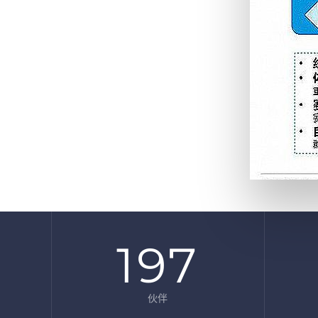
197
伙伴