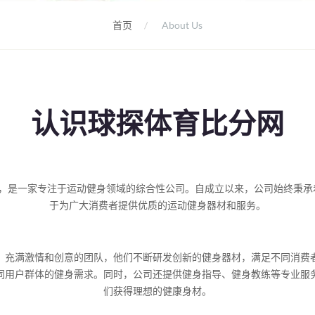
首页
About Us
认识球探体育比分网
市，是一家专注于运动健身领域的综合性公司。自成立以来，公司始终秉承
于为广大消费者提供优质的运动健身器材和服务。
、充满激情和创意的团队，他们不断研发创新的健身器材，满足不同消费
同用户群体的健身需求。同时，公司还提供健身指导、健身教练等专业服
们获得理想的健康身材。