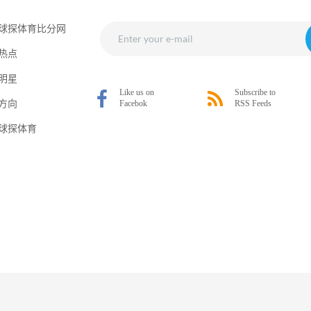
球探体育比分网
热点
明星
方向
球探体育