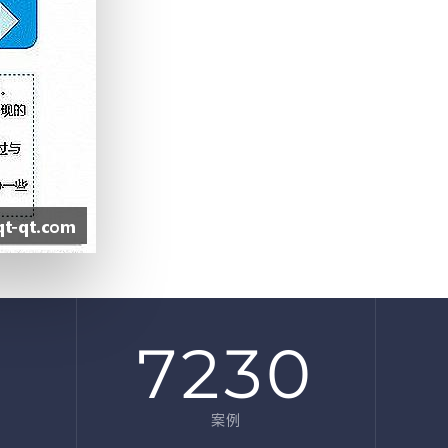
7230
案例