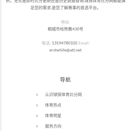
析。无论是即时比分更新还是历史数据查询,球探体育比分网都能满
足您的需求,是您了解赛事的首选平台。
地址:
桐城市哈熊教430号
电话
13594780105
Email
erstwhile@att.net
导航
认识球探体育比分网
体育热点
体育明星
服务方向