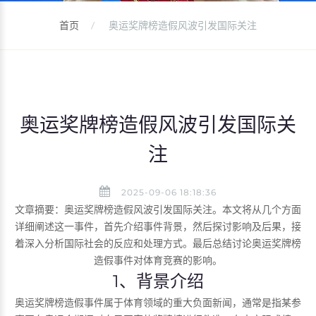
首页
奥运奖牌榜造假风波引发国际关注
奥运奖牌榜造假风波引发国际关
注
2025-09-06 18:18:36
文章摘要：奥运奖牌榜造假风波引发国际关注。本文将从几个方面
详细阐述这一事件，首先介绍事件背景，然后探讨影响及后果，接
着深入分析国际社会的反应和处理方式。最后总结讨论奥运奖牌榜
造假事件对体育竞赛的影响。
1、背景介绍
奥运奖牌榜造假事件属于体育领域的重大负面新闻，通常是指某参