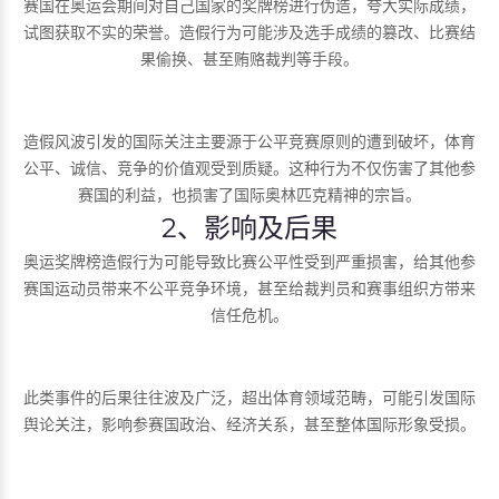
赛国在奥运会期间对自己国家的奖牌榜进行伪造，夸大实际成绩，
试图获取不实的荣誉。造假行为可能涉及选手成绩的篡改、比赛结
果偷换、甚至贿赂裁判等手段。
造假风波引发的国际关注主要源于公平竞赛原则的遭到破坏，体育
公平、诚信、竞争的价值观受到质疑。这种行为不仅伤害了其他参
赛国的利益，也损害了国际奥林匹克精神的宗旨。
2、影响及后果
奥运奖牌榜造假行为可能导致比赛公平性受到严重损害，给其他参
赛国运动员带来不公平竞争环境，甚至给裁判员和赛事组织方带来
信任危机。
此类事件的后果往往波及广泛，超出体育领域范畴，可能引发国际
舆论关注，影响参赛国政治、经济关系，甚至整体国际形象受损。