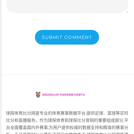
SUBMIT COMMENT
球探体育比分网是专业的体育赛事数据平台,提供足球、篮球等实时
比分和直播服务。作为球探体育和球探比分官网的重要组成部分,平
台全面覆盖国内外赛事,为用户提供权威的数据支持和精准的赛事分