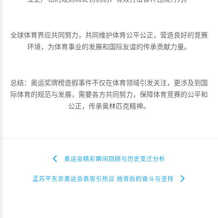
全球体育界应共同努力，共同维护体育公平公正，营造良好的竞赛
环境，为体育事业的发展和国际友谊的传承贡献力量。
总结：奥运奖牌榜造假事件不仅在体育领域引发关注，更涉及到国
际体育的规范与发展，需要各方共同努力，保障体育竞赛的公平和
公正，传承奥林匹克精神。
奥运会精彩瞬间回顾与历史变迁分析
孟苏平东京奥运会表现引热议 她背后的奋斗与坚持